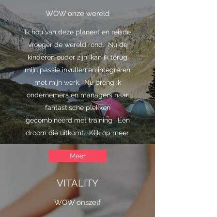
WOW onze wereld
Ik hou van deze planeet en reisde
vroeger de wereld rond. Nu de
kinderen ouder zijn, kan ik terug
mijn passie invullen en integreren
met mijn werk. Nu breng ik
ondernemers en managers naar
fantastische plekken
gecombineerd met training. Een
droom die uitkomt. Klik op meer.
Meer
VITALITY
WOW onszelf