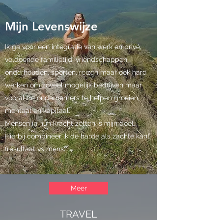
Mijn Levenswijze
Ik ga voor een integratie van werk en privé,
voldoende familietijd, vriendschappen
onderhouden, sporten, reizen maar ook hard
werken om zoveel mogelijk bedrijven maar
vooral de ondernemers te helpen groeien,
mentaal en kapitaal.
Mensen in hun kracht zetten is mijn doel.
Hierbij combineer ik de harde als zachte kant
(resultaat vs mens).
Meer
TRAVEL