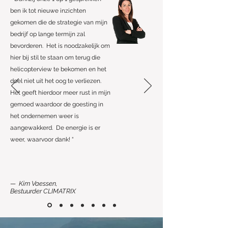
ben ik tot nieuwe inzichten
gekomen die de strategie van mijn
bedrijf op lange termijn zal
bevorderen. Het is noodzakelijk om
hier bij stil te staan om terug die
helicopterview te bekomen en het
doel niet uit het oog te verliezen.
Het geeft hierdoor meer rust in mijn
gemoed waardoor de goesting in
het ondernemen weer is
aangewakkerd. De energie is er
weer, waarvoor dank! “
— Kim Vaessen,
Bestuurder CLIMATRIX