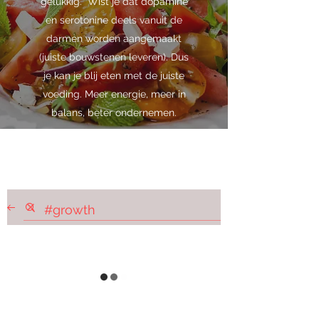
gelukkig. Wist je dat dopamine
en serotonine deels vanuit de
darmen worden aangemaakt
(juiste bouwstenen leveren). Dus
je kan je blij eten met de juiste
voeding. Meer energie, meer in
balans, beter ondernemen.