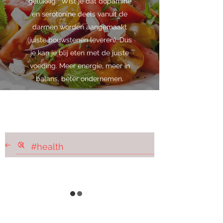
gelukkig. Wist je dat dopamine
en serotonine deels vanuit de
darmen worden aangemaakt
(juiste bouwstenen leveren). Dus
je kan je blij eten met de juiste
voeding. Meer energie, meer in
balans, beter ondernemen.