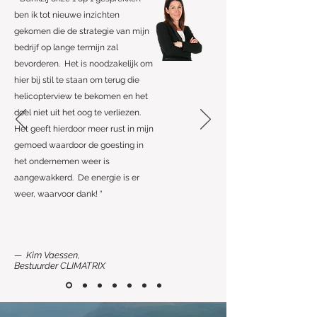
ben ik tot nieuwe inzichten
gekomen die de strategie van mijn
bedrijf op lange termijn zal
bevorderen. Het is noodzakelijk om
hier bij stil te staan om terug die
helicopterview te bekomen en het
doel niet uit het oog te verliezen.
Het geeft hierdoor meer rust in mijn
gemoed waardoor de goesting in
het ondernemen weer is
aangewakkerd. De energie is er
weer, waarvoor dank! “
— Kim Vaessen,
Bestuurder CLIMATRIX