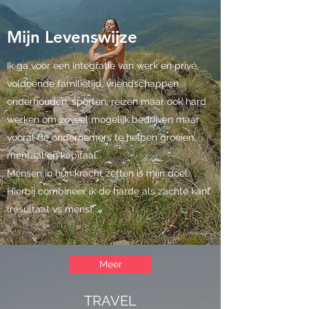
Mijn Levenswijze
Ik ga voor een integratie van werk en privé,
voldoende familietijd, vriendschappen
onderhouden, sporten, reizen maar ook hard
werken om zoveel mogelijk bedrijven maar
vooral de ondernemers te helpen groeien,
mentaal en kapitaal.
Mensen in hun kracht zetten is mijn doel.
Hierbij combineer ik de harde als zachte kant
(resultaat vs mens).
Meer
TRAVEL