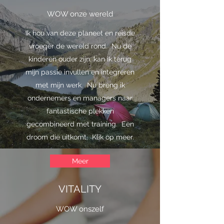
WOW onze wereld
Ik hou van deze planeet en reisde
vroeger de wereld rond. Nu de
kinderen ouder zijn, kan ik terug
mijn passie invullen en integreren
met mijn werk. Nu breng ik
ondernemers en managers naar
fantastische plekken
gecombineerd met training. Een
droom die uitkomt. Klik op meer.
Meer
VITALITY
WOW onszelf